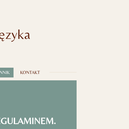
ęzyka
NNIK
KONTAKT
EGULAMINEM.