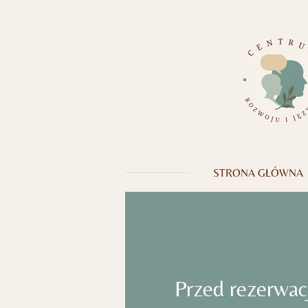
Przejdź
do
głównej
treści
STRONA GŁÓWNA
Przed rezerwac